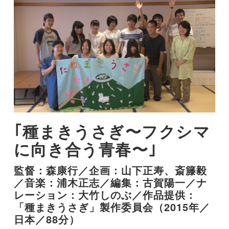
種まきうさぎ〜フクシマ
に向き合う青春〜
監督：森康行／企画：山下正寿、斎籐毅
／音楽：浦木正志／編集：古賀陽一／ナ
レーション：大竹しのぶ／作品提供：
「種まきうさぎ」製作委員会（2015年／
日本／88分）