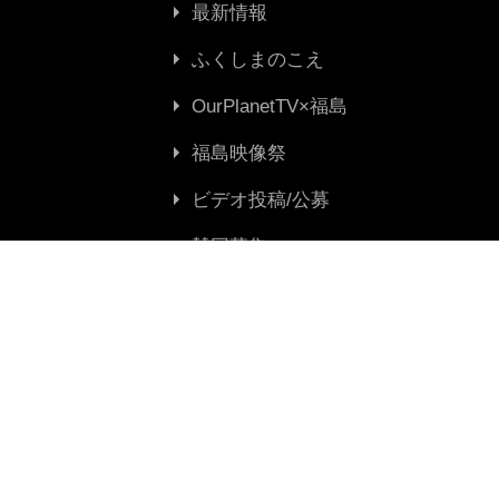
最新情報
ふくしまのこえ
OurPlanetTV×福島
福島映像祭
ビデオ投稿/公募
賛同募集
お問い合わせ