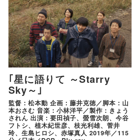
星に語りて ～Starry
Sky～
監督：松本動 企画：藤井克徳／脚本：山
本おさむ 音楽：小林洋平／製作：きょう
されん 出演：要田禎子、螢雪次朗、今谷
フトシ、植木紀世彦、枝光利雄、菅井
玲、生島ヒロシ、赤塚真人 2019年／115