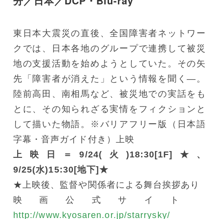
分／日本／DCP・Blu-ray
東日本大震災の直後、全国障害者ネットワー
クでは、日本各地のグループで連携して被災
地の支援活動を始めようとしていた。その矢
先「障害者が消えた」という情報を聞く―。
陸前高田、南相馬など、被災地での実話をも
とに、その知られざる実情をフィクションと
して描いた物語。※バリアフリー版（日本語
字幕・音声ガイド付き）上映
上映日＝9/24(火)18:30[1F]★、
9/25(水)15:30[地下]★
★上映後、監督や関係者による舞台挨拶あり
映画公式サイト
http://www.kyosaren.or.jp/starrysky/