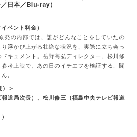
／日本／Blu-ray）
クイベント料金）
原発の内部では、誰がどんなことをしていたの
より浮かび上がる壮絶な状況を、実際に立ち会っ
のドキュメント。岳野高弘ディレクター、松川修
と参考上映で、あの日のイチエフを検証する。聞
さん。
度）＞
ビ報道局次長）、松川修三（福島中央テレビ報道
ト）