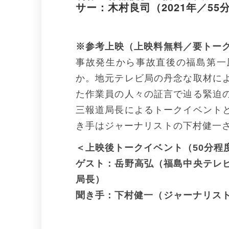
サー：木村良司（2021年／55分
※参考上映（上映料無料／要トー
事故発生から事故直後の福島第一
か。地元テレビ局の丹念な取材に
た作業員の人々の証言で辿る緊迫
三報道局長によるトークイベント
き手はジャーナリストの下村健一
＜上映後トークイベント（50分程
ゲスト：岳野高弘（福島中央テレ
局長）
聞き手：下村健一（ジャーナリス